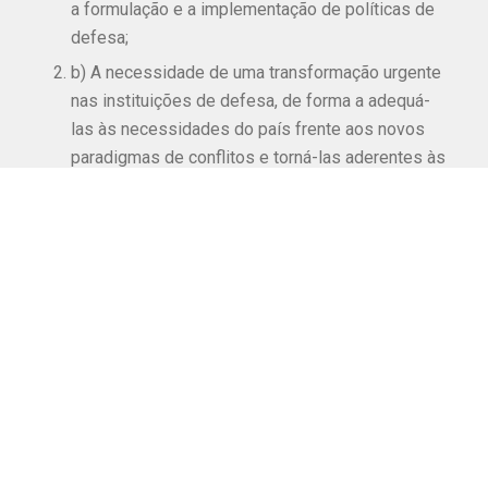
a formulação e a implementação de políticas de
defesa;
b) A necessidade de uma transformação urgente
nas instituições de defesa, de forma a adequá-
las às necessidades do país frente aos novos
paradigmas de conflitos e torná-las aderentes às
boas práticas internacionais;
c) A necessidade de incrementar a participação
de profissionais civis nas várias atividades
voltadas para o preparo de capacidade militar,
tanto as operacionais de combate, quanto as de
logística de defesa (industriais e de CT&I).
Essas propostas serão debatidas com
personalidades políticas, militares e diplomatas em
três webinars que serão realizados nos dias 1, 22 e
29 de outubro de 2021.