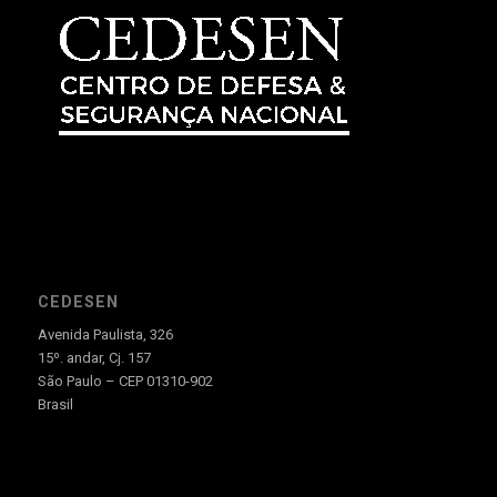
CEDESEN
Avenida Paulista, 326
15º. andar, Cj. 157
São Paulo – CEP 01310-902
Brasil