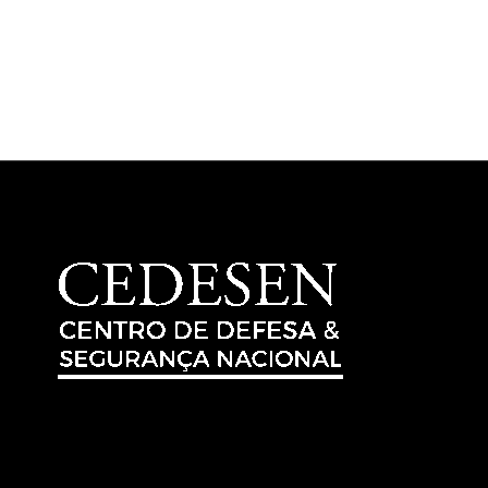
dos problemas correntes internacionais. Assim, procura-se
identificar os elementos agravantes, motivadores e contribuintes
para a escalada de conflitos e crises em andamento, bem como
seus desdobramentos.