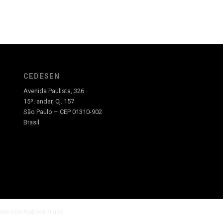
CEDESEN
Avenida Paulista, 326
15º. andar, Cj. 157
São Paulo – CEP 01310-902
Brasil
feito pela Agência Higgs