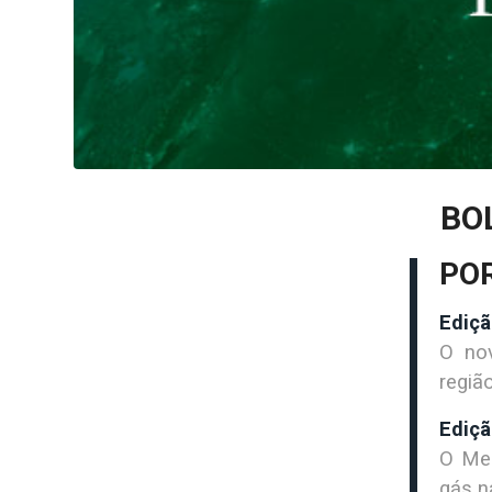
BO
PO
Ediçã
O nov
regiã
Ediçã
O Med
gás 