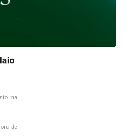
aio
ento na
dora de