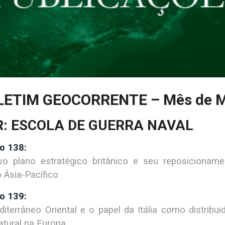
LETIM GEOCORRENTE – Mês de M
R: ESCOLA DE GUERRA NAVAL
o 138:
o plano estratégico britânico e seu reposicionam
o Ásia-Pacífico
o 139:
iterrâneo Oriental e o papel da Itália como distribui
natural na Europa