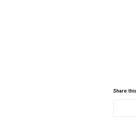
atuais de 
Central; Á
da Ásia; L
edições c
O grupo de
conhecimen
ampla da 
identifica
conflitos 
Share thi