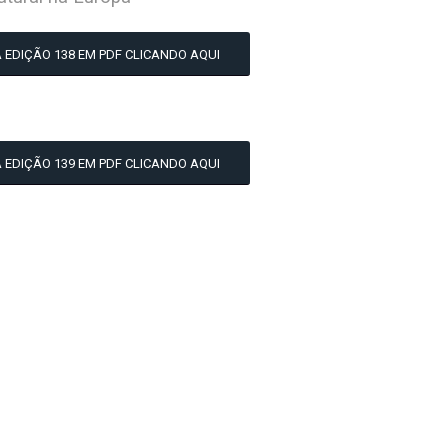
A EDIÇÃO 138 EM PDF CLICANDO AQUI
A EDIÇÃO 139 EM PDF CLICANDO AQUI
eocorrente é uma publicação quinzenal do Núcleo de Avaliação d
culado à Superintendência de Pesquisa e Pós-Graduação (SPP) d
al (EGN). O NAC acompanha a Conjuntura Internacional sob o olhar 
a, a fim de fornecer mais uma alternativa para a demanda global de i
 acessível e integrando a sociedade aos temas de segurança e de
porciona a difusão do conhecimento sobre crises e conflitos int
 corresponder às demandas do Estado-Maior da Armada.
tem como finalidade a publicação de artigos compactos tratando 