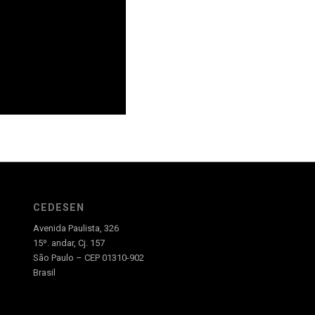
CEDESEN
Avenida Paulista, 326
15º. andar, Cj. 157
São Paulo – CEP 01310-902
Brasil