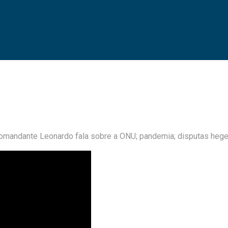
andante Leonardo fala sobre a ONU; pandemia; disputas hegemô